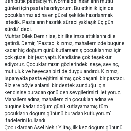
Ben butik pastacıyım. Normalde insanların mutlu
günleri için pasta hazırlıyorum. Bu etkinlik için de
çocuklarımız adına en güzel şekilde hazırlanmak
istedik. Pastaların hazırlık süreci yaklaşık üç gün
sürdü" dedi.
Muhtar Dilek Demir ise, bir ilke imza attıklarını dile
getirdi. Demir, "Pastacı kızımız, mahallemizde bugüne
kadar hiç doğum günü kutlamamış çocuklarımız için
çok güzel bir jest yaptı. Kendisine çok teşekkür
ediyoruz. Çocuklarımızın gözlerindeki neşe, sevinç,
mutluluk ve heyecan bizi de duygulandırdı. Kızımız,
İspanya’da pasta eğitimi almış çok başarılı bir pastacı.
Bizlere böyle anlamlı bir destek sunduğu için
kendisine buradan gönülden sevgilerimizi iletiyoruz.
Mahallem adına, mahallemizin çocukları adına ve
bugüne kadar doğum günü kutlayamamış tüm
çocukların doğum gününü buradan kutluyorum"
ifadelerini kullandı.
Çocuklardan Asel Nehir Yıltaş, ilk kez doğum gününü