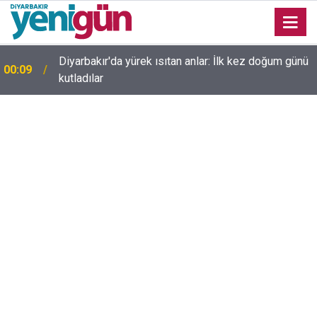
23:36
Diyarbakır'da düğün salonunda kavga: Yaralılar var