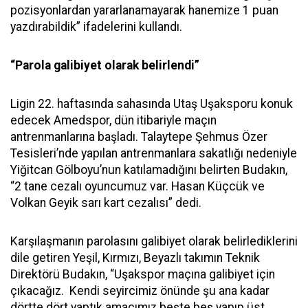
pozisyonlardan yararlanamayarak hanemize 1 puan
yazdırabildik” ifadelerini kullandı.
“Parola galibiyet olarak belirlendi”
Ligin 22. haftasında sahasında Utaş Uşaksporu konuk
edecek Amedspor, dün itibariyle maçın
antrenmanlarına başladı. Talaytepe Şehmus Özer
Tesisleri’nde yapılan antrenmanlara sakatlığı nedeniyle
Yiğitcan Gölboyu’nun katılamadığını belirten Budakın,
“2 tane cezalı oyuncumuz var. Hasan Küçcük ve
Volkan Geyik sarı kart cezalısı” dedi.
Karşılaşmanın parolasını galibiyet olarak belirlediklerini
dile getiren Yeşil, Kırmızı, Beyazlı takımın Teknik
Direktörü Budakın, “Uşakspor maçına galibiyet için
çıkacağız. Kendi seyircimiz önünde şu ana kadar
dörtte dört yaptık amacımız beşte beş yapıp üst