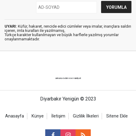
UYARI:
Küfür, hakaret, rencide edici cümleler veya imalar, inançlara saldırı
içeren, imla kuralları ile yazılmamış,
Türkçe karakter kullanılmayan ve büyük harflerle yazılmış yorumlar
onaylanmamaktadır.
ankara evden eve nakliyat
Diyarbakır Yenigün © 2023
Anasayfa
Künye
İletişim
Gizlilik İlkeleri
Sitene Ekle