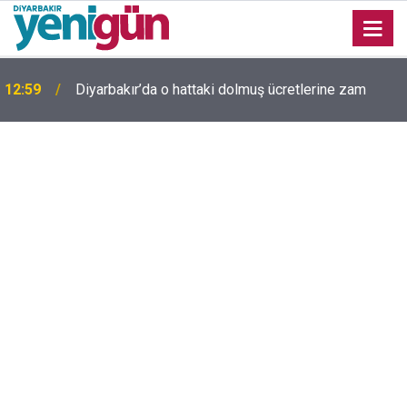
12:59
Diyarbakır’da o hattaki dolmuş ücretlerine zam
Diyarbakır'da yıllardır kimliği bilinmeyen mezar
11:58
yeniden gündemde