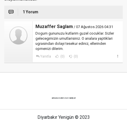
1 Yorum
Muzaffer Saglam
/ 07 Ağustos 2026 04:31
Dogum gununuzu kutlarim guzel cocuklar. Sizler
gelecegimizin umutlarisiniz. O analara yaptiklari
ugrasindan dolayi tesekur ediniz, ellerinden
opmenizi dilerim.
Yanıtla
(0)
(0)
ankara evden eve nakliyat
Diyarbakır Yenigün © 2023