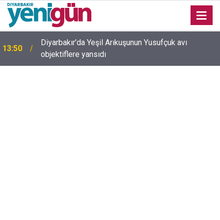
Adalet Bakanı Akın Gürlek’ten internet haberciliğine
13:35
güvence: Ekim ayında Meclis'e geliyor