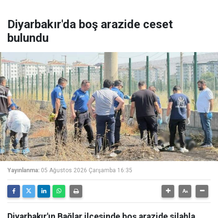
Diyarbakır'da boş arazide ceset
bulundu
Yayınlanma:
05 Ağustos 2026 Çarşamba 16:35
Diyarbakır'ın Bağlar ilçesinde boş arazide silahla