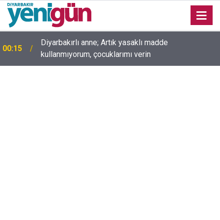
Diyarbakırlı anne; Artık yasaklı madde
00:15
kullanmıyorum, çocuklarımı verin
00:05
Mesut Çokur yazdı; Gelecek Yolda mı Kaldı?