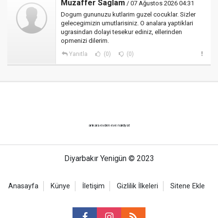
Muzaffer Saglam
/ 07 Ağustos 2026 04:31
Dogum gununuzu kutlarim guzel cocuklar. Sizler
gelecegimizin umutlarisiniz. O analara yaptiklari
ugrasindan dolayi tesekur ediniz, ellerinden
opmenizi dilerim.
Yanıtla
(0)
(0)
ankara evden eve nakliyat
Diyarbakır Yenigün © 2023
Anasayfa
Künye
İletişim
Gizlilik İlkeleri
Sitene Ekle