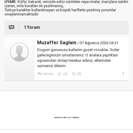
UYARI:
Küfür, hakaret, rencide edici cümleler veya imalar, inançlara saldırı
içeren, imla kuralları ile yazılmamış,
Türkçe karakter kullanılmayan ve büyük harflerle yazılmış yorumlar
onaylanmamaktadır.
1 Yorum
Muzaffer Saglam
/ 07 Ağustos 2026 04:31
Dogum gununuzu kutlarim guzel cocuklar. Sizler
gelecegimizin umutlarisiniz. O analara yaptiklari
ugrasindan dolayi tesekur ediniz, ellerinden
opmenizi dilerim.
Yanıtla
(0)
(0)
ankara evden eve nakliyat