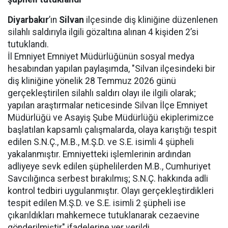
Diyarbakır
’ın
Silvan
ilçesinde diş kliniğine düzenlenen
silahlı saldırıyla ilgili gözaltına alınan 4 kişiden 2’si
tutuklandı.
İl Emniyet Emniyet Müdürlüğünün sosyal medya
hesabından yapılan paylaşımda, "Silvan ilçesindeki bir
diş kliniğine yönelik 28 Temmuz 2026 günü
gerçekleştirilen silahlı saldırı olayı ile ilgili olarak;
yapılan araştırmalar neticesinde Silvan İlçe Emniyet
Müdürlüğü ve Asayiş Şube Müdürlüğü ekiplerimizce
başlatılan kapsamlı çalışmalarda, olaya karıştığı tespit
edilen S.N.Ç., M.B., M.Ş.D. ve S.E. isimli 4 şüpheli
yakalanmıştır. Emniyetteki işlemlerinin ardından
adliyeye sevk edilen şüphelilerden M.B., Cumhuriyet
Savcılığınca serbest bırakılmış; S.N.Ç. hakkında adli
kontrol tedbiri uygulanmıştır. Olayı gerçekleştirdikleri
tespit edilen M.Ş.D. ve S.E. isimli 2 şüpheli ise
çıkarıldıkları mahkemece tutuklanarak cezaevine
gönderilmiştir" ifadelerine yer verildi.