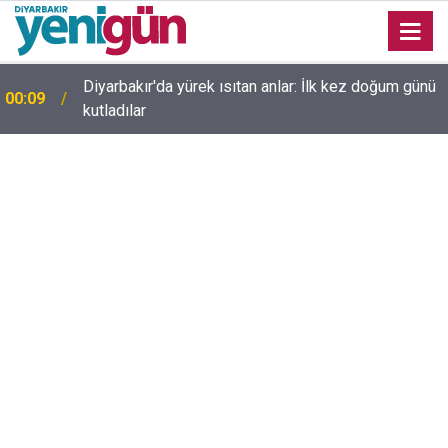
Diyarbakır'da yürek ısıtan anlar: İlk kez doğum günü
00:09
kutladılar
23:36
Diyarbakır'da düğün salonunda kavga: Yaralılar var