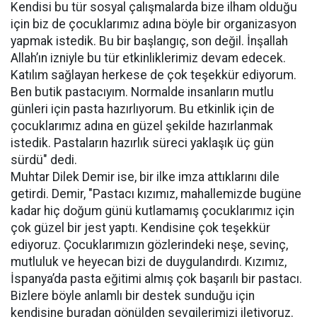
Kendisi bu tür sosyal çalışmalarda bize ilham olduğu
için biz de çocuklarımız adına böyle bir organizasyon
yapmak istedik. Bu bir başlangıç, son değil. İnşallah
Allah’ın izniyle bu tür etkinliklerimiz devam edecek.
Katılım sağlayan herkese de çok teşekkür ediyorum.
Ben butik pastacıyım. Normalde insanların mutlu
günleri için pasta hazırlıyorum. Bu etkinlik için de
çocuklarımız adına en güzel şekilde hazırlanmak
istedik. Pastaların hazırlık süreci yaklaşık üç gün
sürdü" dedi.
Muhtar Dilek Demir ise, bir ilke imza attıklarını dile
getirdi. Demir, "Pastacı kızımız, mahallemizde bugüne
kadar hiç doğum günü kutlamamış çocuklarımız için
çok güzel bir jest yaptı. Kendisine çok teşekkür
ediyoruz. Çocuklarımızın gözlerindeki neşe, sevinç,
mutluluk ve heyecan bizi de duygulandırdı. Kızımız,
İspanya’da pasta eğitimi almış çok başarılı bir pastacı.
Bizlere böyle anlamlı bir destek sunduğu için
kendisine buradan gönülden sevgilerimizi iletiyoruz.