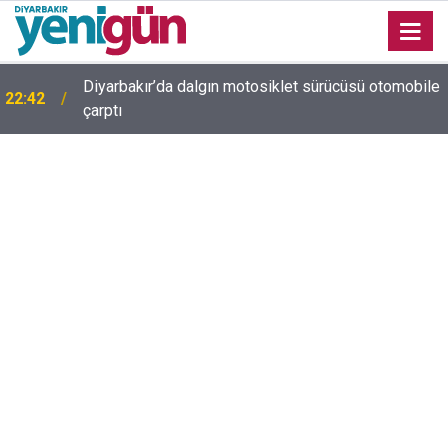
Diyarbakır’da dalgın motosiklet sürücüsü otomobile
22:42
Diyarbakır trafiğinde şaşırtan görüntü: Dönüp dönüp
çarptı
22:37
baktılar