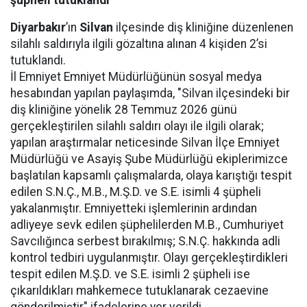
şüpheli tutuklandı
Diyarbakır
’ın
Silvan
ilçesinde diş kliniğine düzenlenen
silahlı saldırıyla ilgili gözaltına alınan 4 kişiden 2’si
tutuklandı.
İl Emniyet Emniyet Müdürlüğünün sosyal medya
hesabından yapılan paylaşımda, "Silvan ilçesindeki bir
diş kliniğine yönelik 28 Temmuz 2026 günü
gerçekleştirilen silahlı saldırı olayı ile ilgili olarak;
yapılan araştırmalar neticesinde Silvan İlçe Emniyet
Müdürlüğü ve Asayiş Şube Müdürlüğü ekiplerimizce
başlatılan kapsamlı çalışmalarda, olaya karıştığı tespit
edilen S.N.Ç., M.B., M.Ş.D. ve S.E. isimli 4 şüpheli
yakalanmıştır. Emniyetteki işlemlerinin ardından
adliyeye sevk edilen şüphelilerden M.B., Cumhuriyet
Savcılığınca serbest bırakılmış; S.N.Ç. hakkında adli
kontrol tedbiri uygulanmıştır. Olayı gerçekleştirdikleri
tespit edilen M.Ş.D. ve S.E. isimli 2 şüpheli ise
çıkarıldıkları mahkemece tutuklanarak cezaevine