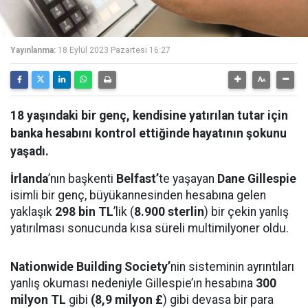
Yayınlanma:
18 Eylül 2023 Pazartesi 16:27
18 yaşındaki bir genç, kendisine yatırılan tutar için
banka hesabını kontrol ettiğinde hayatının şokunu
yaşadı.
İrlanda
’nın başkenti
Belfast’
te yaşayan
Dane Gillespie
isimli bir genç, büyükannesinden hesabına gelen
yaklaşık
298 bin TL
’lik (
8.900 sterlin
) bir çekin yanlış
yatırılması sonucunda kısa süreli multimilyoner oldu.
Nationwide Building Society’
nin sisteminin ayrıntıları
yanlış okuması nedeniyle Gillespie’ın hesabına
300
milyon TL
gibi
(8,9 milyon £
) gibi devasa bir para