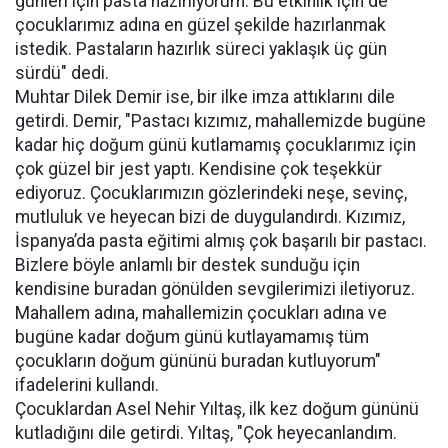
günleri için pasta hazırlıyorum. Bu etkinlik için de
çocuklarımız adına en güzel şekilde hazırlanmak
istedik. Pastaların hazırlık süreci yaklaşık üç gün
sürdü" dedi.
Muhtar Dilek Demir ise, bir ilke imza attıklarını dile
getirdi. Demir, "Pastacı kızımız, mahallemizde bugüne
kadar hiç doğum günü kutlamamış çocuklarımız için
çok güzel bir jest yaptı. Kendisine çok teşekkür
ediyoruz. Çocuklarımızın gözlerindeki neşe, sevinç,
mutluluk ve heyecan bizi de duygulandırdı. Kızımız,
İspanya’da pasta eğitimi almış çok başarılı bir pastacı.
Bizlere böyle anlamlı bir destek sunduğu için
kendisine buradan gönülden sevgilerimizi iletiyoruz.
Mahallem adına, mahallemizin çocukları adına ve
bugüne kadar doğum günü kutlayamamış tüm
çocukların doğum gününü buradan kutluyorum"
ifadelerini kullandı.
Çocuklardan Asel Nehir Yıltaş, ilk kez doğum gününü
kutladığını dile getirdi. Yıltaş, "Çok heyecanlandım.