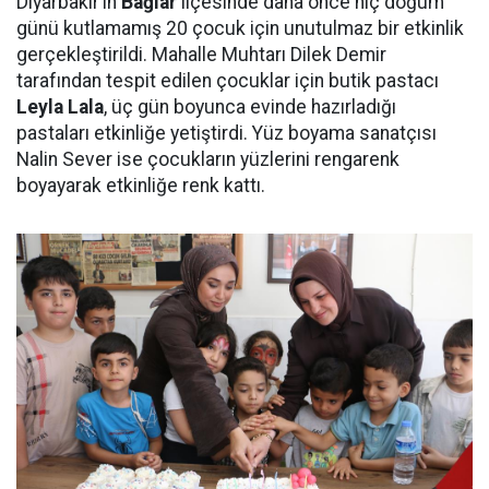
Diyarbakır’ın
Bağlar
ilçesinde daha önce hiç doğum
günü kutlamamış 20 çocuk için unutulmaz bir etkinlik
gerçekleştirildi. Mahalle Muhtarı Dilek Demir
tarafından tespit edilen çocuklar için butik pastacı
Leyla Lala
, üç gün boyunca evinde hazırladığı
pastaları etkinliğe yetiştirdi. Yüz boyama sanatçısı
Nalin Sever ise çocukların yüzlerini rengarenk
boyayarak etkinliğe renk kattı.