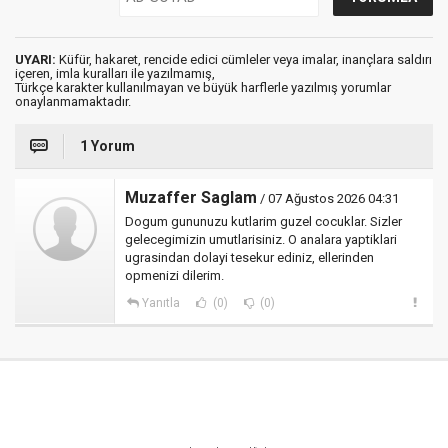
UYARI:
Küfür, hakaret, rencide edici cümleler veya imalar, inançlara saldırı
içeren, imla kuralları ile yazılmamış,
Türkçe karakter kullanılmayan ve büyük harflerle yazılmış yorumlar
onaylanmamaktadır.
1 Yorum
Muzaffer Saglam
/ 07 Ağustos 2026 04:31
Dogum gununuzu kutlarim guzel cocuklar. Sizler
gelecegimizin umutlarisiniz. O analara yaptiklari
ugrasindan dolayi tesekur ediniz, ellerinden
opmenizi dilerim.
Yanıtla
(0)
(0)