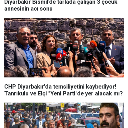
Diyarbakır Bismil'de tarlada çalışan 3 çocuk
annesinin acı sonu
CHP Diyarbakır’da temsiliyetini kaybediyor!
Tanrıkulu ve Elçi "Yeni Parti"de yer alacak mı?