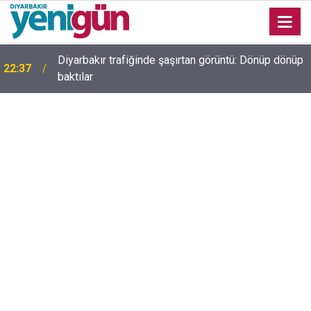
Diyarbakır’da kurşunlama ve yaralama olaylarına
22:32
polisten darbe