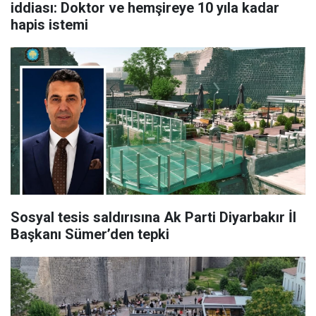
iddiası: Doktor ve hemşireye 10 yıla kadar
hapis istemi
Sosyal tesis saldırısına Ak Parti Diyarbakır İl
Başkanı Sümer’den tepki