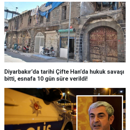
Diyarbakır’da tarihi Çifte Han’da hukuk savaşı
bitti, esnafa 10 gün süre verildi!