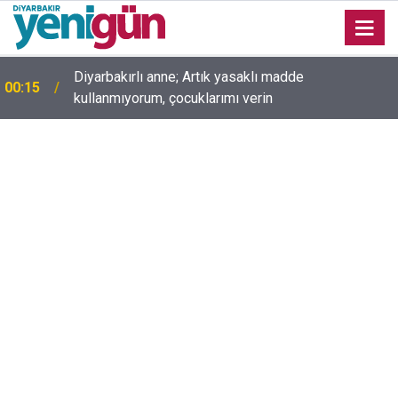
00:05
Mesut Çokur yazdı; Gelecek Yolda mı Kaldı?