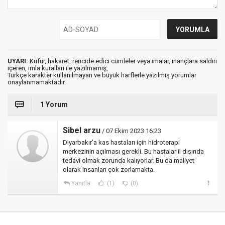
UYARI:
Küfür, hakaret, rencide edici cümleler veya imalar, inançlara saldırı
içeren, imla kuralları ile yazılmamış,
Türkçe karakter kullanılmayan ve büyük harflerle yazılmış yorumlar
onaylanmamaktadır.
1 Yorum
Sibel arzu
/ 07 Ekim 2023 16:23
Diyarbakır'a kas hastaları için hidroterapi
merkezinin açılması gerekli. Bu hastalar il dışında
tedavi olmak zorunda kalıyorlar. Bu da maliyet
olarak insanları çok zorlamakta.
Yanıtla
(1)
(0)