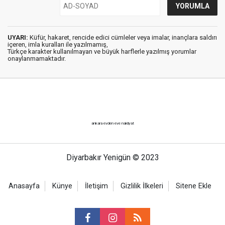
UYARI:
Küfür, hakaret, rencide edici cümleler veya imalar, inançlara saldırı
içeren, imla kuralları ile yazılmamış,
Türkçe karakter kullanılmayan ve büyük harflerle yazılmış yorumlar
onaylanmamaktadır.
ankara evden eve nakliyat
Diyarbakır Yenigün © 2023
Anasayfa
Künye
İletişim
Gizlilik İlkeleri
Sitene Ekle