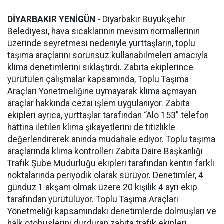
DİYARBAKIR YENİGÜN
- Diyarbakır Büyükşehir
Belediyesi, hava sıcaklarının mevsim normallerinin
üzerinde seyretmesi nedeniyle yurttaşların, toplu
taşıma araçlarını sorunsuz kullanabilmeleri amacıyla
klima denetimlerini sıklaştırdı. Zabıta ekiplerince
yürütülen çalışmalar kapsamında, Toplu Taşıma
Araçları Yönetmeliğine uymayarak klima açmayan
araçlar hakkında cezai işlem uygulanıyor. Zabıta
ekipleri ayrıca, yurttaşlar tarafından “Alo 153” telefon
hattına iletilen klima şikayetlerini de titizlikle
değerlendirerek anında müdahale ediyor. Toplu taşıma
araçlarında klima kontrolleri Zabıta Daire Başkanlığı
Trafik Şube Müdürlüğü ekipleri tarafından kentin farklı
noktalarında periyodik olarak sürüyor. Denetimler, 4
gündüz 1 akşam olmak üzere 20 kişilik 4 ayrı ekip
tarafından yürütülüyor. Toplu Taşıma Araçları
Yönetmeliği kapsamındaki denetimlerde dolmuşları ve
halk otobüslerini durduran zabıta trafik ekipleri,