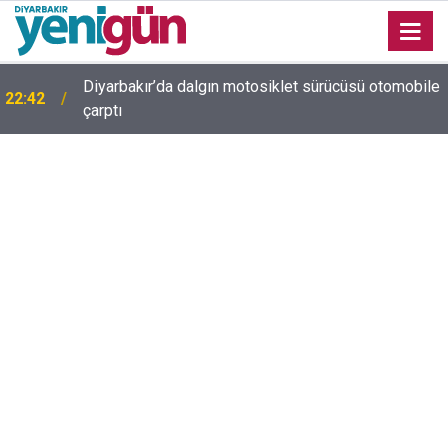
Diyarbakır’da dalgın motosiklet sürücüsü otomobile
22:42
Diyarbakır trafiğinde şaşırtan görüntü: Dönüp dönüp
çarptı
22:37
baktılar