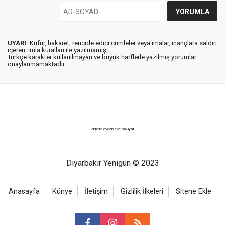
UYARI:
Küfür, hakaret, rencide edici cümleler veya imalar, inançlara saldırı
içeren, imla kuralları ile yazılmamış,
Türkçe karakter kullanılmayan ve büyük harflerle yazılmış yorumlar
onaylanmamaktadır.
ankara evden eve nakliyat
Diyarbakır Yenigün © 2023
Anasayfa
Künye
İletişim
Gizlilik İlkeleri
Sitene Ekle