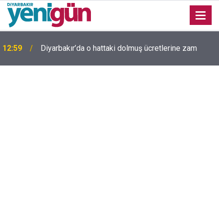
12:59
Diyarbakır’da o hattaki dolmuş ücretlerine zam
Diyarbakır'da yıllardır kimliği bilinmeyen mezar
11:58
yeniden gündemde