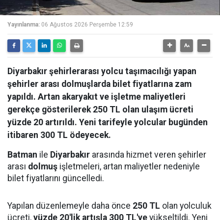
Yayınlanma:
06 Ağustos 2026 Perşembe 12:59
Diyarbakır şehirlerarası yolcu taşımacılığı yapan
şehirler arası dolmuşlarda bilet fiyatlarına zam
yapıldı. Artan akaryakıt ve işletme maliyetleri
gerekçe gösterilerek 250 TL olan ulaşım ücreti
yüzde 20 artırıldı. Yeni tarifeyle yolcular bugünden
itibaren 300 TL ödeyecek.
Batman
ile
Diyarbakır
arasında hizmet veren şehirler
arası
dolmuş
işletmeleri, artan maliyetler nedeniyle
bilet fiyatlarını güncelledi.
Yapılan düzenlemeyle daha önce
250 TL
olan yolculuk
ücreti,
yüzde 20'lik artışla 300 TL'ye
yükseltildi. Yeni