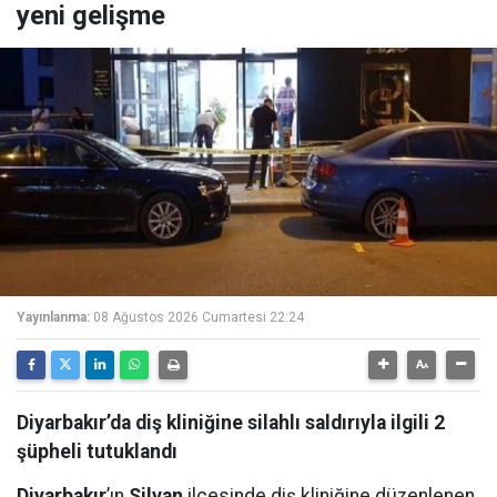
yeni gelişme
Yayınlanma:
08 Ağustos 2026 Cumartesi 22:24
Diyarbakır’da diş kliniğine silahlı saldırıyla ilgili 2
şüpheli tutuklandı
Diyarbakır
’ın
Silvan
ilçesinde diş kliniğine düzenlenen