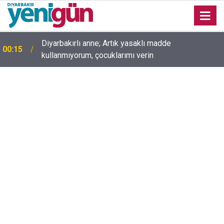
Diyarbakırlı anne; Artık yasaklı madde
00:15
kullanmıyorum, çocuklarımı verin
00:05
Mesut Çokur yazdı; Gelecek Yolda mı Kaldı?