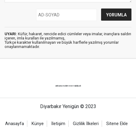
UYARI:
Küfür, hakaret, rencide edici cümleler veya imalar, inançlara saldırı
içeren, imla kuralları ile yazılmamış,
Türkçe karakter kullanılmayan ve büyük harflerle yazılmış yorumlar
onaylanmamaktadır.
ankara evden eve nakliyat
Diyarbakır Yenigün © 2023
Anasayfa
Künye
İletişim
Gizlilik İlkeleri
Sitene Ekle