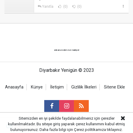
Yanıtla
(0)
(0)
ankara evden eve nakliyat
Diyarbakır Yenigün © 2023
Anasayfa
Künye
İletişim
Gizlilik İlkeleri
Sitene Ekle
Sitemizden en iyi şekilde faydalanabilmeniz için çerezler
kullanılmaktadır. Bu siteye giriş yaparak çerez kullanımını kabul etmiş
Haber Portalı Yazılımı
bulunuyorsunuz. Daha fazla bilgi için
Çerez politikamıza
tıklayınız.