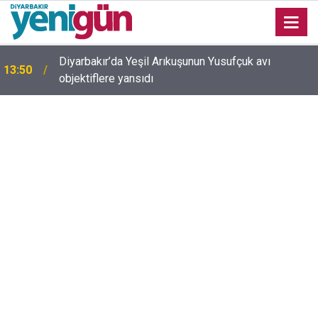
Adalet Bakanı Akın Gürlek’ten internet haberciliğine
13:35
güvence: Ekim ayında Meclis'e geliyor