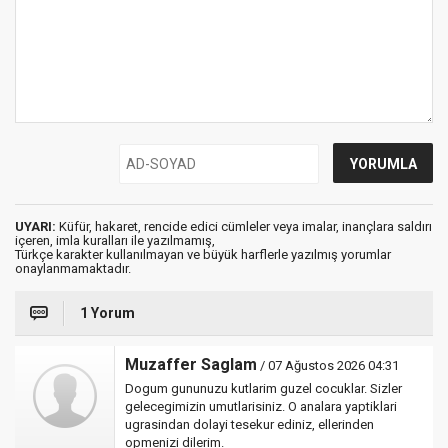
UYARI:
Küfür, hakaret, rencide edici cümleler veya imalar, inançlara saldırı
içeren, imla kuralları ile yazılmamış,
Türkçe karakter kullanılmayan ve büyük harflerle yazılmış yorumlar
onaylanmamaktadır.
1 Yorum
Muzaffer Saglam
/ 07 Ağustos 2026 04:31
Dogum gununuzu kutlarim guzel cocuklar. Sizler
gelecegimizin umutlarisiniz. O analara yaptiklari
ugrasindan dolayi tesekur ediniz, ellerinden
opmenizi dilerim.