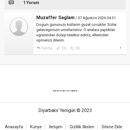
1 Yorum
Muzaffer Saglam
/ 07 Ağustos 2026 04:31
Dogum gununuzu kutlarim guzel cocuklar. Sizler
gelecegimizin umutlarisiniz. O analara yaptiklari
ugrasindan dolayi tesekur ediniz, ellerinden
opmenizi dilerim.
Yanıtla
(0)
(0)
ankara evden eve nakliyat
Diyarbakır Yenigün © 2023
Anasayfa
Künye
İletişim
Gizlilik İlkeleri
Sitene Ekle