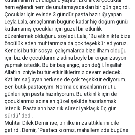
kutlamanın mutluluğunu yaşadı. Etkinlikte çocuklar
hem eğlendi hem de unutamayacakları bir gün geçirdi.
Çocuklar için evinde 3 gündür pasta hazırlığı yapan
Leyla Lala, amaçlarının bugüne kadar hiç doğum günü
kutlamamış çocuklar için güzel bir etkinlik
düzenlemek olduğunu söyledi. Lala, "Bu etkinlikte bize
öncülük eden muhtarımıza da çok teşekkür ediyoruz.
Kendisi bu tür sosyal çalışmalarda bize ilham olduğu
için biz de çocuklarımız adına böyle bir organizasyon
yapmak istedik. Bu bir başlangıç, son değil. İnşallah
Allah’ın izniyle bu tür etkinliklerimiz devam edecek.
Katılım sağlayan herkese de çok teşekkür ediyorum.
Ben butik pastacıyım. Normalde insanların mutlu
günleri için pasta hazırlıyorum. Bu etkinlik için de
çocuklarımız adına en güzel şekilde hazırlanmak
istedik. Pastaların hazırlık süreci yaklaşık üç gün
sürdü" dedi.
Muhtar Dilek Demir ise, bir ilke imza attıklarını dile
getirdi. Demir, "Pastacı kızımız, mahallemizde bugüne