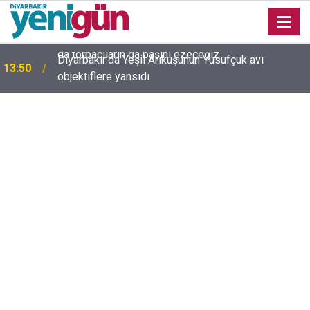
Diyarbakır’da Yeşil Arıkuşunun Yusufçuk avı
13:50
objektiflere yansıdı