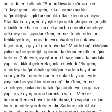
şu ifadeleri kullandı: “Bugün Diyarbakır’ımızda ve
Türkiye genelinde gençlik kollarımız madde
bağımlılığıyla ilgili farkındalık etkinlikleri düzenliyor.
Stantlar kuruyor, yürüyüşler gerçekleştiriyor ve çeşitli
etkinliklerle halkımızın dikkatini bu önemli meseleye
çekmeye çalışıyorlar. Gençlerimizi tehdit eden bu
tehlikeye karşı mücadeleyi daha ileri bir noktaya
taşımak için gayret gösteriyorlar.” Madde bağımlılığının
yalnızca bireyi değil toplumu da derinden etkilediğini
belirten Gülsever, uyuşturucu ticaretinin arkasındaki
yapılara dikkat çekerek şunları söyledi: “Bir genç
maddeye bağımlı hâle geldiğinde adeta hayattan
kopuyor. Bu mesele sadece sokakta ya da evde
yaşanan bireysel bir sorun değildir. Gençlerimizi
zehirleyen, onları bu bataklığa sürükleyen organize
yapılar ve uyuşturucu baronları vardır. Merkezi
hükümetten en büyük beklentimiz, bu yapılarla etkin
bir mücadele yürütülmesidir. Sadece sokaktaki
satıcılarla mücadele ederek bu sorun çözülemez.”