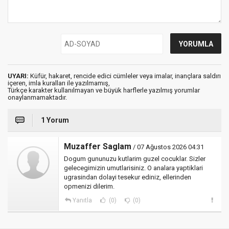
UYARI:
Küfür, hakaret, rencide edici cümleler veya imalar, inançlara saldırı
içeren, imla kuralları ile yazılmamış,
Türkçe karakter kullanılmayan ve büyük harflerle yazılmış yorumlar
onaylanmamaktadır.
1 Yorum
Muzaffer Saglam
/ 07 Ağustos 2026 04:31
Dogum gununuzu kutlarim guzel cocuklar. Sizler
gelecegimizin umutlarisiniz. O analara yaptiklari
ugrasindan dolayi tesekur ediniz, ellerinden
opmenizi dilerim.
Yanıtla
(0)
(0)