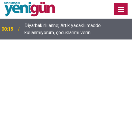
Diyarbakırlı anne; Artık yasaklı madde
00:15
kullanmıyorum, çocuklarımı verin
00:05
Mesut Çokur yazdı; Gelecek Yolda mı Kaldı?