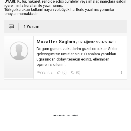
UYARI:
Küfür, hakaret, rencide edici cümleler veya imalar, inançlara saldırı
içeren, imla kuralları ile yazılmamış,
Türkçe karakter kullanılmayan ve büyük harflerle yazılmış yorumlar
onaylanmamaktadır.
1 Yorum
Muzaffer Saglam
/ 07 Ağustos 2026 04:31
Dogum gununuzu kutlarim guzel cocuklar. Sizler
gelecegimizin umutlarisiniz. O analara yaptiklari
ugrasindan dolayi tesekur ediniz, ellerinden
opmenizi dilerim.
Yanıtla
(0)
(0)
ankara evden eve nakliyat