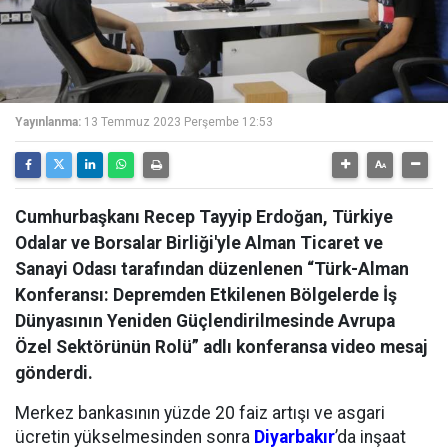
Yayınlanma:
13 Temmuz 2023 Perşembe 12:53
Cumhurbaşkanı Recep Tayyip Erdoğan, Türkiye
Odalar ve Borsalar Birliği'yle Alman Ticaret ve
Sanayi Odası tarafından düzenlenen “Türk-Alman
Konferansı: Depremden Etkilenen Bölgelerde İş
Dünyasının Yeniden Güçlendirilmesinde Avrupa
Özel Sektörünün Rolü” adlı konferansa video mesaj
gönderdi.
Merkez bankasının yüzde 20 faiz artışı ve asgari
ücretin yükselmesinden sonra
Diyarbakır
’da inşaat