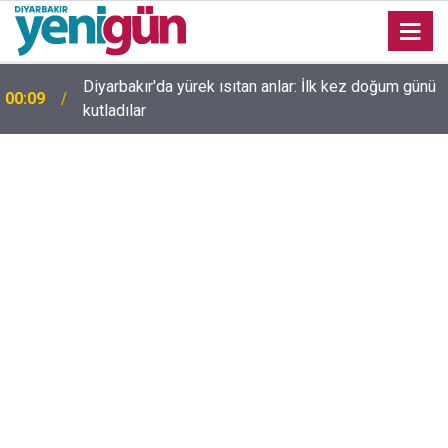
23:36
Diyarbakır'da düğün salonunda kavga: Yaralılar var