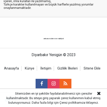
içeren, imla kuralları ile yazılmamış,
Türkçe karakter kullanılmayan ve büyük harflerle yazılmış yorumlar
onaylanmamaktadır.
ankara evden eve nakliyat
Diyarbakır Yenigün © 2023
Anasayfa
Künye
İletişim
Gizlilik İlkeleri
Sitene Ekle
Sitemizden en iyi şekilde faydalanabilmeniz için çerezler
kullanılmaktadır. Bu siteye giriş yaparak çerez kullanımını kabul etmiş
Haber Portalı Yazılımı
bulunuyorsunuz. Daha fazla bilgi için
Çerez politikamıza
tıklayınız.