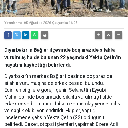
Yayınlanma:
05 Ağustos 2026 Çarşamba 16:35
Diyarbakır'ın Bağlar ilçesinde boş arazide silahla
vurulmuş halde bulunan 22 yaşındaki Yekta Çetin'in
hayatını kaybettiği belirlendi.
Diyarbakır'ın merkez Bağlar ilçesinde boş arazide
silahla vurulmuş halde erkek cesedi bulundu.
Edinilen bilgilere göre, ilçenin Selahattin Eyyubi
Mahallesi'nde boş arazide silahla vurulmuş halde
erkek cesedi bulundu. İhbar üzerine olay yerine polis
ve sağlık ekibi yönlendirildi. Ekipler, yaptığı
incelemede şahsın Yekta Çetin (22) olduğunu
belirledi. Ceset, otopsi işlemleri yapılmak üzere Adli