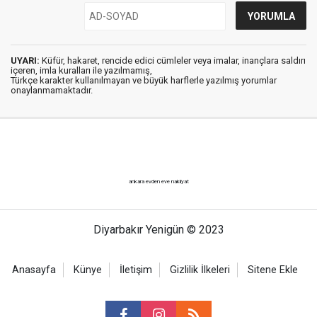
UYARI:
Küfür, hakaret, rencide edici cümleler veya imalar, inançlara saldırı
içeren, imla kuralları ile yazılmamış,
Türkçe karakter kullanılmayan ve büyük harflerle yazılmış yorumlar
onaylanmamaktadır.
ankara evden eve nakliyat
Diyarbakır Yenigün © 2023
Anasayfa
Künye
İletişim
Gizlilik İlkeleri
Sitene Ekle