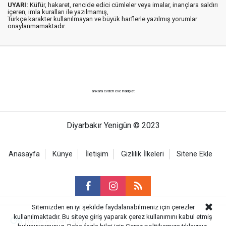
UYARI:
Küfür, hakaret, rencide edici cümleler veya imalar, inançlara saldırı
içeren, imla kuralları ile yazılmamış,
Türkçe karakter kullanılmayan ve büyük harflerle yazılmış yorumlar
onaylanmamaktadır.
ankara evden eve nakliyat
Diyarbakır Yenigün © 2023
Anasayfa
Künye
İletişim
Gizlilik İlkeleri
Sitene Ekle
Sitemizden en iyi şekilde faydalanabilmeniz için çerezler
kullanılmaktadır. Bu siteye giriş yaparak çerez kullanımını kabul etmiş
Haber Portalı Yazılımı