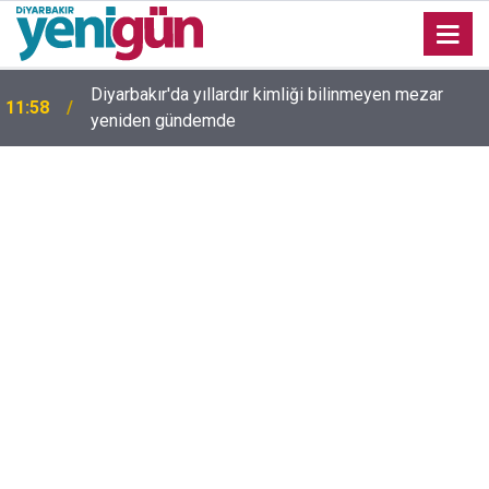
Diyarbakır'da yıllardır kimliği bilinmeyen mezar
11:58
yeniden gündemde
11:43
Diyarbakır’da inek az sahibine saldırdı