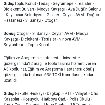
Gidiş:
Toplu Konut -Tedaş - Seyrantepe - Tesisler -
Diclekent Bulvarı - Medya Kavşağı - Ava Düğün Salonu
- Kayapınar Belediyesi - Gaziler - Ceylan AVM - Doğum
Hastanesi - 3. Sanayi - Otogar.
Dönüş:
Otogar - 3. Sanayi - Ceylan AVM - Medya
Kavşağı - Diclekent - Tesisler -Ninova AVM -
Seyrantepe - Toplu Konut.
Eğitim ve Araştırma Hastanesi - Üniversite
güzergahında12 araç ile toplu taşıma hizmeti veren
A3 kodlu hat, Eğitim ve Araştırma Hastanesi dönüş
güzergâhında bulunan 635 TOKİ Konutlarına kadar
uzatıldı.
Gidiş:
Fakülte -Fiskaya- Dağkapı - PTT - Vilayet - Ofis
Kasaplar - Koşuyolu -Hatboyu Cad. - Polis Okulu -
Emek Cad. - Cezaevi - Mega Center - 15 Temmuz