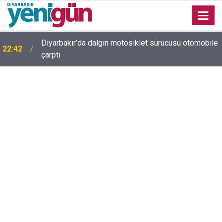
Diyarbakır’da dalgın motosiklet sürücüsü otomobile
22:42
çarptı
Diyarbakır trafiğinde şaşırtan görüntü: Dönüp dönüp
22:37
baktılar