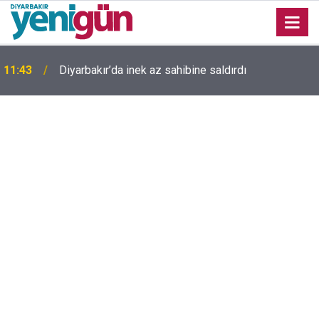
11:43
Diyarbakır’da inek az sahibine saldırdı
Diyarbakır'da silahlı kavgada 17 yaşındaki genç
17:35
yaşamını yitirdi