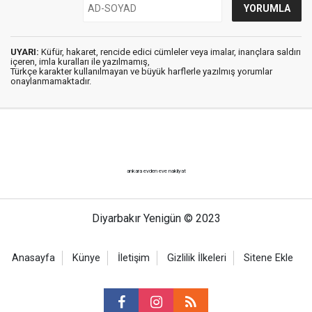
UYARI:
Küfür, hakaret, rencide edici cümleler veya imalar, inançlara saldırı
içeren, imla kuralları ile yazılmamış,
Türkçe karakter kullanılmayan ve büyük harflerle yazılmış yorumlar
onaylanmamaktadır.
ankara evden eve nakliyat
Diyarbakır Yenigün © 2023
Anasayfa
Künye
İletişim
Gizlilik İlkeleri
Sitene Ekle