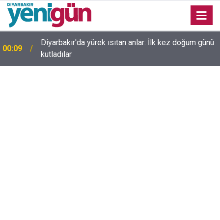
23:36
Diyarbakır'da düğün salonunda kavga: Yaralılar var