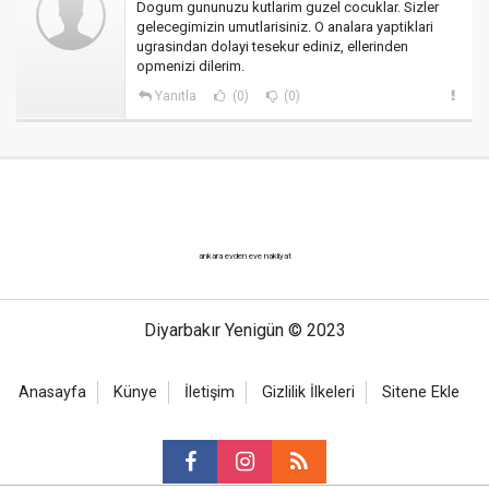
Dogum gununuzu kutlarim guzel cocuklar. Sizler
gelecegimizin umutlarisiniz. O analara yaptiklari
ugrasindan dolayi tesekur ediniz, ellerinden
opmenizi dilerim.
Yanıtla
(0)
(0)
ankara evden eve nakliyat
Diyarbakır Yenigün © 2023
Anasayfa
Künye
İletişim
Gizlilik İlkeleri
Sitene Ekle