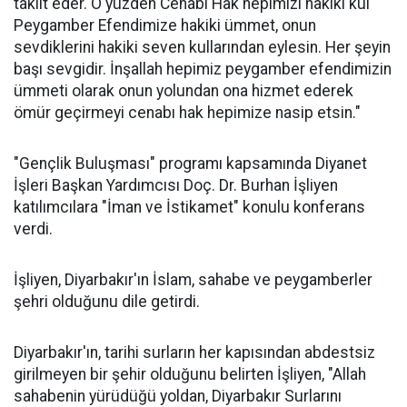
taklit eder. O yüzden Cenabı Hak hepimizi hakiki kul
Peygamber Efendimize hakiki ümmet, onun
sevdiklerini hakiki seven kullarından eylesin. Her şeyin
başı sevgidir. İnşallah hepimiz peygamber efendimizin
ümmeti olarak onun yolundan ona hizmet ederek
ömür geçirmeyi cenabı hak hepimize nasip etsin."
"Gençlik Buluşması" programı kapsamında Diyanet
İşleri Başkan Yardımcısı Doç. Dr. Burhan İşliyen
katılımcılara "İman ve İstikamet" konulu konferans
verdi.
İşliyen, Diyarbakır'ın İslam, sahabe ve peygamberler
şehri olduğunu dile getirdi.
Diyarbakır'ın, tarihi surların her kapısından abdestsiz
girilmeyen bir şehir olduğunu belirten İşliyen, "Allah
sahabenin yürüdüğü yoldan, Diyarbakır Surlarını