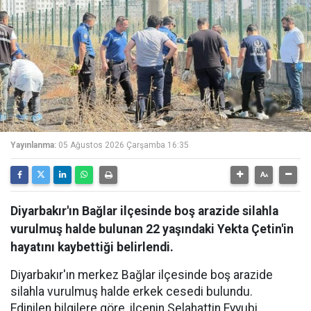
Yayınlanma:
05 Ağustos 2026 Çarşamba 16:35
Diyarbakır'ın Bağlar ilçesinde boş arazide silahla
vurulmuş halde bulunan 22 yaşındaki Yekta Çetin'in
hayatını kaybettiği belirlendi.
Diyarbakır'ın merkez Bağlar ilçesinde boş arazide
silahla vurulmuş halde erkek cesedi bulundu.
Edinilen bilgilere göre, ilçenin Selahattin Eyyubi