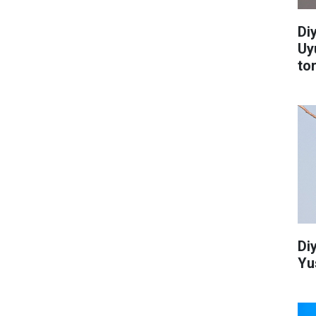
Di
Uy
to
Di
Yu