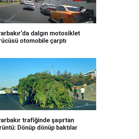
yarbakır’da dalgın motosiklet
rücüsü otomobile çarptı
yarbakır trafiğinde şaşırtan
rüntü: Dönüp dönüp baktılar