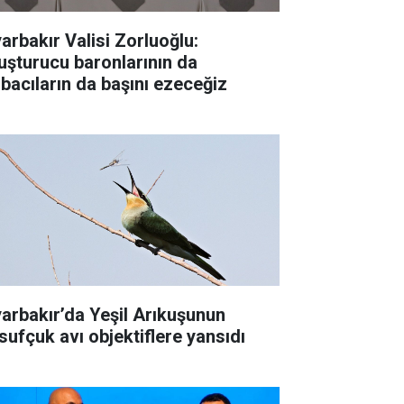
yarbakır Valisi Zorluoğlu:
uşturucu baronlarının da
rbacıların da başını ezeceğiz
yarbakır’da Yeşil Arıkuşunun
sufçuk avı objektiflere yansıdı