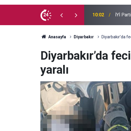
e kaç milyon Kürt var?
24
09:54
Suça sü
Anasayfa
Diyarbakır
Diyarbakır’da fec
Diyarbakır’da feci
yaralı