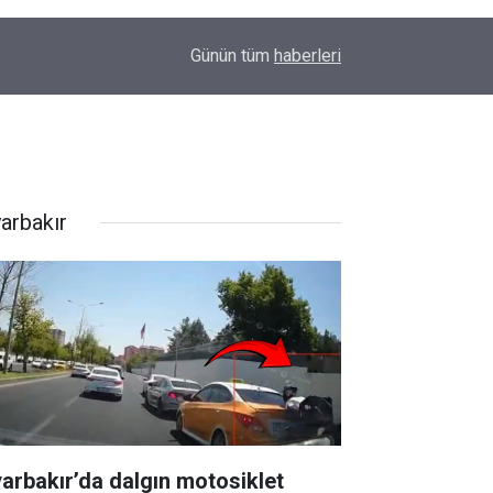
09:48
Amedspor’dan süper lig öncesi önemli hamle: Sp
Günün tüm
haberleri
yarbakır
yarbakır’da dalgın motosiklet