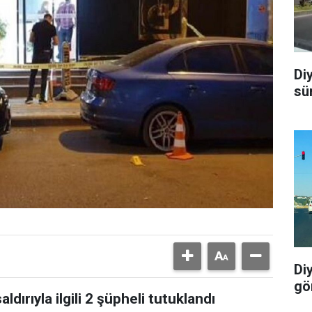
Di
sü
Di
gö
aldırıyla ilgili 2 şüpheli tutuklandı