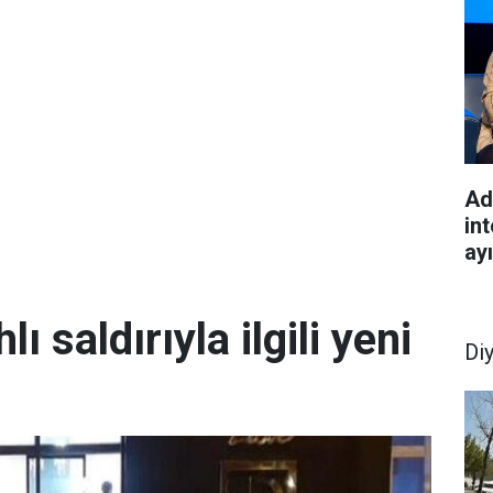
Ad
int
ay
lı saldırıyla ilgili yeni
Di