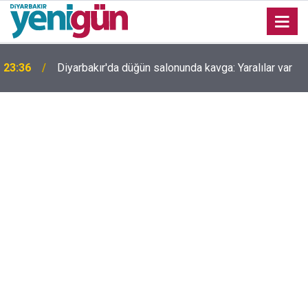
Uyarılar fayda etmiyor; Diyarbakır’da bir genç daha
23:32
hayatını kaybetti