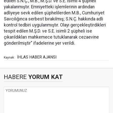
edilen S.N.Ç., M.B., M.Ş.D. ve S.E. isimli 4 şüpheli
yakalanmıştır. Emniyetteki işlemlerinin ardından
adliyeye sevk edilen şüphelilerden M.B., Cumhuriyet
Savcılığınca serbest bırakılmış; S.N.Ç. hakkında adli
kontrol tedbiri uygulanmıştır. Olayı gerçekleştirdikleri
tespit edilen M.Ş.D. ve S.E. isimli 2 şüpheli ise
çıkarıldıkları mahkemece tutuklanarak cezaevine
gönderilmiştir" ifadelerine yer verildi.
İHLAS HABER AJANSI
Kaynak:
HABERE
YORUM KAT