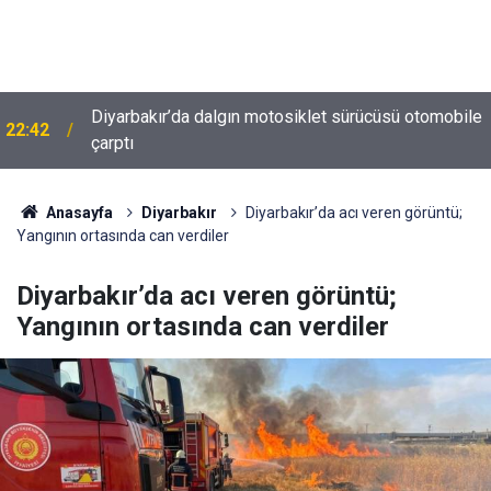
Diyarbakır’da dalgın motosiklet sürücüsü otomobile
22:42
Diyarbakır trafiğinde şaşırtan görüntü: Dönüp dönüp
çarptı
22:37
baktılar
Anasayfa
Diyarbakır
Diyarbakır’da acı veren görüntü;
Yangının ortasında can verdiler
Diyarbakır’da acı veren görüntü;
Yangının ortasında can verdiler