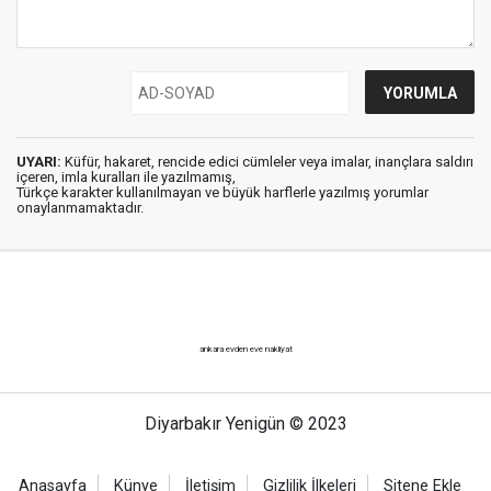
UYARI:
Küfür, hakaret, rencide edici cümleler veya imalar, inançlara saldırı
içeren, imla kuralları ile yazılmamış,
Türkçe karakter kullanılmayan ve büyük harflerle yazılmış yorumlar
onaylanmamaktadır.
ankara evden eve nakliyat
Diyarbakır Yenigün © 2023
Anasayfa
Künye
İletişim
Gizlilik İlkeleri
Sitene Ekle