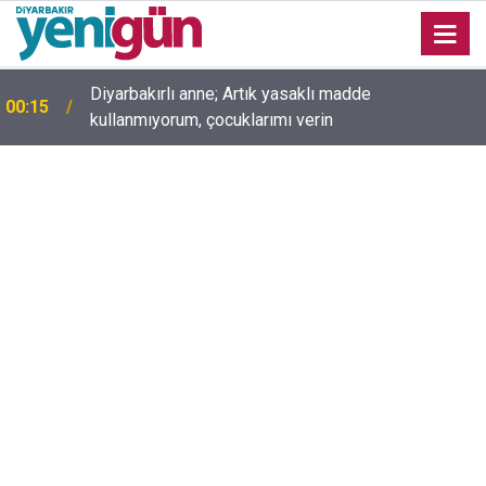
00:05
Mesut Çokur yazdı; Gelecek Yolda mı Kaldı?