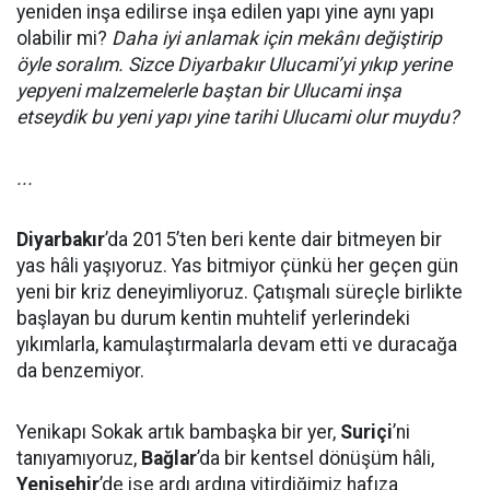
yeniden inşa edilirse inşa edilen yapı yine aynı yapı
olabilir mi?
Daha iyi anlamak için mekânı değiştirip
öyle soralım. Sizce Diyarbakır Ulucami’yi yıkıp yerine
yepyeni malzemelerle baştan bir Ulucami inşa
etseydik bu yeni yapı yine tarihi Ulucami olur muydu?
...
Diyarbakır
’da 2015’ten beri kente dair bitmeyen bir
yas hâli yaşıyoruz. Yas bitmiyor çünkü her geçen gün
yeni bir kriz deneyimliyoruz. Çatışmalı süreçle birlikte
başlayan bu durum kentin muhtelif yerlerindeki
yıkımlarla, kamulaştırmalarla devam etti ve duracağa
da benzemiyor.
Yenikapı Sokak artık bambaşka bir yer,
Suriçi
’ni
tanıyamıyoruz,
Bağlar
’da bir kentsel dönüşüm hâli,
Yenişehir
’de ise ardı ardına yitirdiğimiz hafıza