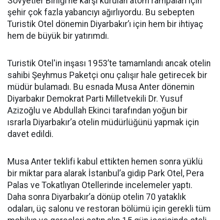
Sovyetler Birliği’ne karşı kurulan atom rampaları için
şehir çok fazla yabancıyı ağırlıyordu. Bu sebepten
Turistik Otel dönemin Diyarbakır’ı için hem bir ihtiyaç
hem de büyük bir yatırımdı.
Turistik Otel'in inşası 1953’te tamamlandı ancak otelin
sahibi Şeyhmus Paketçi onu çalışır hale getirecek bir
müdür bulamadı. Bu esnada Musa Anter dönemin
Diyarbakır Demokrat Parti Milletvekili Dr. Yusuf
Azizoğlu ve Abdullah Ekinci tarafından yoğun bir
ısrarla Diyarbakır’a otelin müdürlüğünü yapmak için
davet edildi.
Musa Anter teklifi kabul ettikten hemen sonra yüklü
bir miktar para alarak İstanbul’a gidip Park Otel, Pera
Palas ve Tokatlıyan Otellerinde incelemeler yaptı.
Daha sonra Diyarbakır’a dönüp otelin 70 yataklık
odaları, üç salonu ve restoran bölümü için gerekli tüm