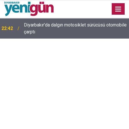
e
Diyarbakır trafiğinde şaşırtan görüntü: Dönüp dönüp
22:37
baktılar