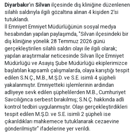
Diyarbakır
’ın
Silvan
ilçesinde diş kliniğine düzenlenen
silahlı saldırıyla ilgili gözaltına alınan 4 kişiden 2’si
tutuklandı.
İl Emniyet Emniyet Müdürlüğünün sosyal medya
hesabından yapılan paylaşımda, "Silvan ilçesindeki bir
diş kliniğine yönelik 28 Temmuz 2026 günü
gerçekleştirilen silahlı saldırı olayı ile ilgili olarak;
yapılan araştırmalar neticesinde Silvan İlçe Emniyet
Müdürlüğü ve Asayiş Şube Müdürlüğü ekiplerimizce
başlatılan kapsamlı çalışmalarda, olaya karıştığı tespit
edilen S.N.Ç., M.B., M.Ş.D. ve S.E. isimli 4 şüpheli
yakalanmıştır. Emniyetteki işlemlerinin ardından
adliyeye sevk edilen şüphelilerden M.B., Cumhuriyet
Savcılığınca serbest bırakılmış; S.N.Ç. hakkında adli
kontrol tedbiri uygulanmıştır. Olayı gerçekleştirdikleri
tespit edilen M.Ş.D. ve S.E. isimli 2 şüpheli ise
çıkarıldıkları mahkemece tutuklanarak cezaevine
gönderilmiştir" ifadelerine yer verildi.