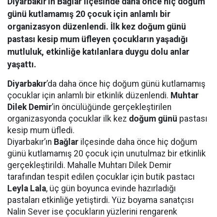
Diyarbakır'ın Bağlar ilçesinde daha önce hiç doğum
günü kutlamamış 20 çocuk için anlamlı bir
organizasyon düzenlendi. İlk kez doğum günü
pastası kesip mum üfleyen çocukların yaşadığı
mutluluk, etkinliğe katılanlara duygu dolu anlar
yaşattı.
Diyarbakır
’da daha önce hiç doğum günü kutlamamış
çocuklar için anlamlı bir etkinlik düzenlendi.
Muhtar
Dilek Demir
’in öncülüğünde gerçekleştirilen
organizasyonda çocuklar ilk kez
doğum günü
pastası
kesip mum üfledi.
Diyarbakır’ın
Bağlar
ilçesinde daha önce hiç doğum
günü kutlamamış 20 çocuk için unutulmaz bir etkinlik
gerçekleştirildi. Mahalle Muhtarı Dilek Demir
tarafından tespit edilen çocuklar için butik pastacı
Leyla Lala
, üç gün boyunca evinde hazırladığı
pastaları etkinliğe yetiştirdi. Yüz boyama sanatçısı
Nalin Sever ise çocukların yüzlerini rengarenk