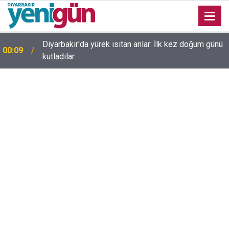
Diyarbakır'da yürek ısıtan anlar: İlk kez doğum günü
00:09
kutladılar
23:36
Diyarbakır'da düğün salonunda kavga: Yaralılar var