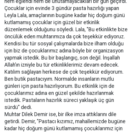
hem eğlendi hem de unutamayacakları bir gün geçirdi.
Çocuklar için evinde 3 gündür pasta hazırlığı yapan
Leyla Lala, amaçlarının bugüne kadar hiç doğum günü
kutlamamış çocuklar için güzel bir etkinlik
düzenlemek olduğunu söyledi. Lala, "Bu etkinlikte bize
öncülük eden muhtarımıza da çok teşekkür ediyoruz.
Kendisi bu tür sosyal çalışmalarda bize ilham olduğu
için biz de çocuklarımız adına böyle bir organizasyon
yapmak istedik. Bu bir başlangıç, son değil. İnşallah
Allah’ın izniyle bu tür etkinliklerimiz devam edecek.
Katılım sağlayan herkese de çok teşekkür ediyorum.
Ben butik pastacıyım. Normalde insanların mutlu
günleri için pasta hazırlıyorum. Bu etkinlik için de
çocuklarımız adına en güzel şekilde hazırlanmak
istedik. Pastaların hazırlık süreci yaklaşık üç gün
sürdü" dedi.
Muhtar Dilek Demir ise, bir ilke imza attıklarını dile
getirdi. Demir, "Pastacı kızımız, mahallemizde bugüne
kadar hiç doğum günü kutlamamış çocuklarımız için