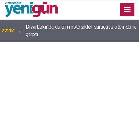
Diyarbakır’da dalgın motosiklet sürücüsü otomobile
22:42
çarptı
Diyarbakır trafiğinde şaşırtan görüntü: Dönüp dönüp
22:37
baktılar