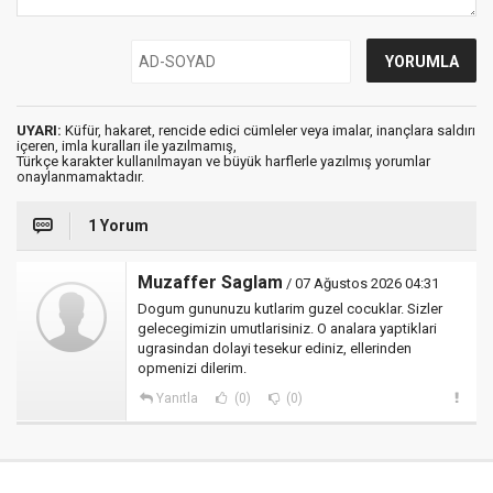
UYARI:
Küfür, hakaret, rencide edici cümleler veya imalar, inançlara saldırı
içeren, imla kuralları ile yazılmamış,
Türkçe karakter kullanılmayan ve büyük harflerle yazılmış yorumlar
onaylanmamaktadır.
1 Yorum
Muzaffer Saglam
/ 07 Ağustos 2026 04:31
Dogum gununuzu kutlarim guzel cocuklar. Sizler
gelecegimizin umutlarisiniz. O analara yaptiklari
ugrasindan dolayi tesekur ediniz, ellerinden
opmenizi dilerim.
Yanıtla
(0)
(0)