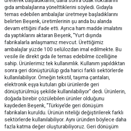
üreterek başladıklarını, daha sonra odak noktalarını
gıda ambalajlarına yönelttiklerini söyledi. Gıdayla
temas edebilen ambalajlar üretmeye başladıklarını
belirten Beşenk, üretimlerinin şu anda bu alanda
devam ettiğini ifade etti. Ayrıca ham madde imalatını
da yaptıklarını aktaran Beşenk, "Yurt dışında
fabrikalarla anlaşmamız mevcut. Ürettiğimiz
ambalajlar yüzde 100 selülozdan imal edilmekte. Bu
vesile ile direkt gıda ile temas edebilme özelliğine
sahip. Ürünlerimiz tek kullanımlık. Kullanım yapıldıktan
sonra geri dönüştürülüp gıda harici farklı sektörlerde
kullanılabiliyor. Örneğin tekstil, taşıma çantaları,
elektronik eşya kutuları gibi ürünlerde geri
dönüştürülmüş şekilde kullanılabiliyor" dedi. Ürünlerin,
doğada birebir çözülebilen ürünler olduğunu
kaydeden Beşenk, "Türkiye’de geri dönüşüm
fabrikaları kuruldu. Ürünün niteliği değiştirilerek farklı
sektörlerde kullanılabiliyor. Aynı üründen böylece daha
fazla katma değer oluşturabiliyoruz. Geri dönüşüm