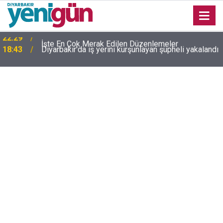
18:43
Diyarbakır'da iş yerini kurşunlayan şüpheli yakalandı