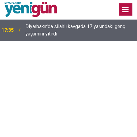
Diyarbakır'da silahlı kavgada 17 yaşındaki genç
17:35
yaşamını yitirdi
16:54
Bahceli'den Öcalan ve Demirtaş açıklaması