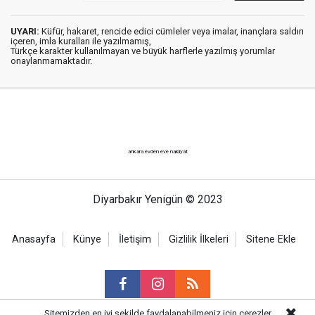
UYARI:
Küfür, hakaret, rencide edici cümleler veya imalar, inançlara saldırı
içeren, imla kuralları ile yazılmamış,
Türkçe karakter kullanılmayan ve büyük harflerle yazılmış yorumlar
onaylanmamaktadır.
ankara evden eve nakliyat
Diyarbakır Yenigün © 2023
Anasayfa
Künye
İletişim
Gizlilik İlkeleri
Sitene Ekle
Sitemizden en iyi şekilde faydalanabilmeniz için çerezler