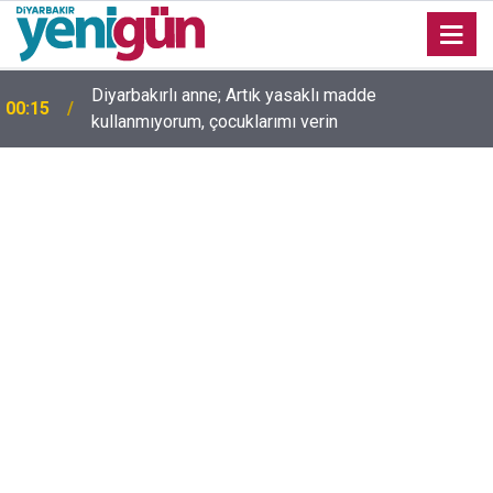
00:05
Mesut Çokur yazdı; Gelecek Yolda mı Kaldı?