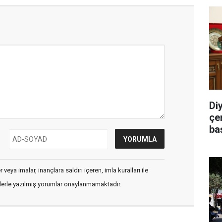
Di
çe
ba
veya imalar, inançlara saldırı içeren, imla kuralları ile
flerle yazılmış yorumlar onaylanmamaktadır.