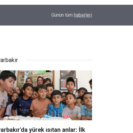
23:32
Uyarılar fayda etmiyor; Diyarbakır’da bir genç da
Günün tüm
haberleri
yarbakır
arbakır'da yürek ısıtan anlar: İlk