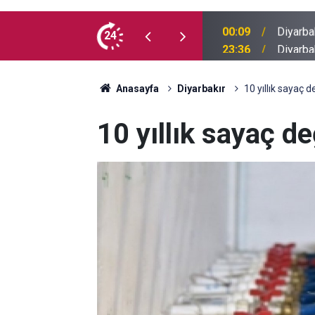
 İlk kez doğum günü kutladılar
24
23:36
Diyarba
Anasayfa
Diyarbakır
10 yıllık sayaç d
10 yıllık sayaç d