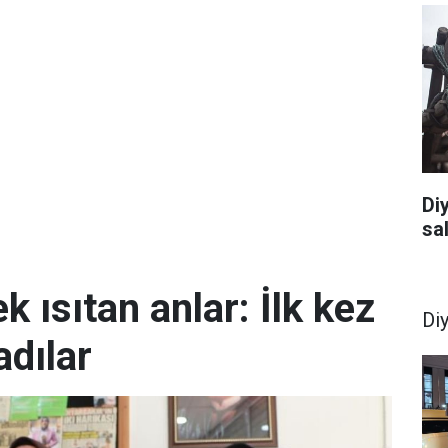
Di
sal
k ısıtan anlar: İlk kez
Di
dılar