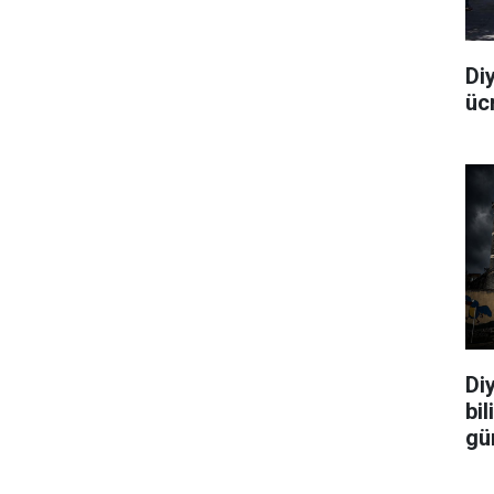
Di
üc
Diy
bi
gü