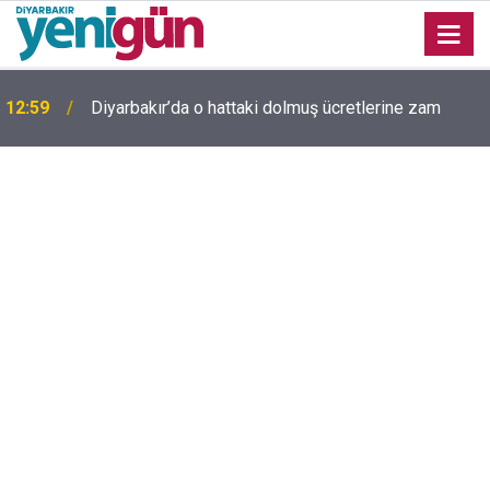
12:59
Diyarbakır’da o hattaki dolmuş ücretlerine zam
Diyarbakır'da yıllardır kimliği bilinmeyen mezar
11:58
yeniden gündemde