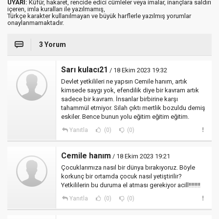
UYARI:
Küfür, hakaret, rencide edici cümleler veya imalar, inançlara saldırı
içeren, imla kuralları ile yazılmamış,
Türkçe karakter kullanılmayan ve büyük harflerle yazılmış yorumlar
onaylanmamaktadır.
3 Yorum
Sarı kulacı21
/ 18 Ekim 2023 19:32
Devlet yetkilileri ne yapsın Cemile hanım, artık
kimsede saygı yok, efendilik diye bir kavram artık
sadece bir kavram. İnsanlar birbirine karşı
tahammül etmiyor. Silah çıktı mertlik bozuldu demiş
eskiler. Bence bunun yolu eğitim eğitim eğitim.
Yanıtla
(0)
(0)
Cemile hanım
/ 18 Ekim 2023 19:21
Çocuklarımıza nasıl bir dünya bırakıyoruz. Böyle
korkunç bir ortamda çocuk nasıl yetiştirilir?
Yetkililerin bu duruma el atması gerekiyor acill!!!!!!!!
Yanıtla
(0)
(0)