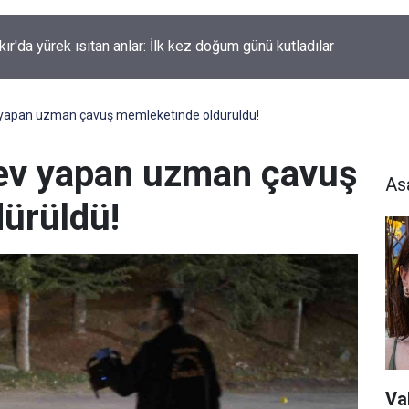
kır'da düğün salonunda kavga: Yaralılar var
v yapan uzman çavuş memleketinde öldürüldü!
rev yapan uzman çavuş
As
ürüldü!
Vah