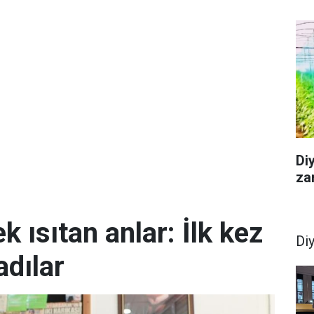
Diy
za
k ısıtan anlar: İlk kez
Di
dılar