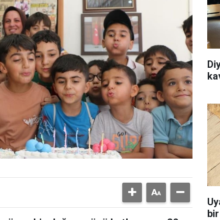
Di
ka
Uy
bi