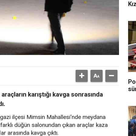
Kı
Po
sü
 araçların karıştığı kavga sonrasında
ı.
ikgazi ilçesi Mimsin Mahallesi'nde meydana
2 farklı düğün salonundan çıkan araçlar kaza
lar arasında kavga çıktı.