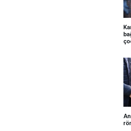
Ka
ba
ço
An
rö