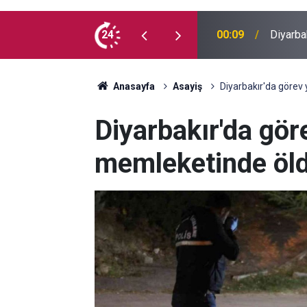
 İlk kez doğum günü kutladılar
24
23:36
Diyarba
Anasayfa
Asayiş
Diyarbakır'da göre
Diyarbakır'da gö
memleketinde öld