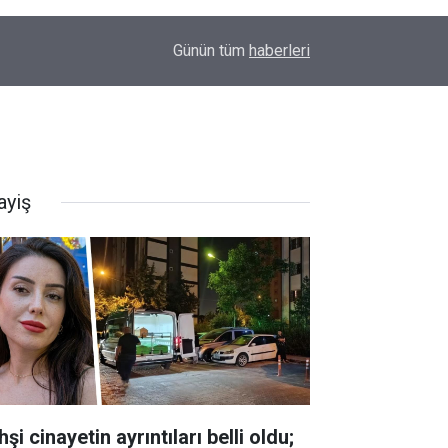
23:32
Uyarılar fayda etmiyor; Diyarbakır’da bir genç da
Günün tüm
haberleri
ayiş
şi cinayetin ayrıntıları belli oldu;