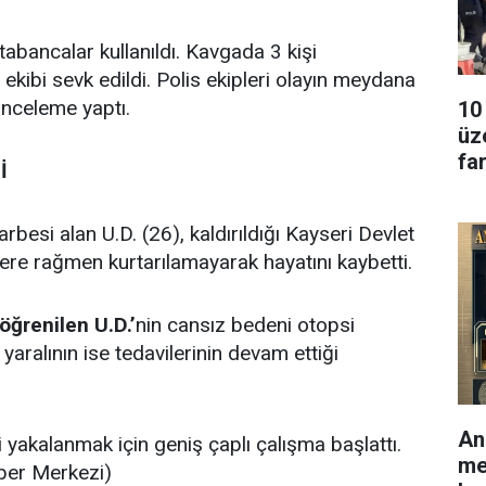
abancalar kullanıldı. Kavgada 3 kişi
ekibi sevk edildi. Polis ekipleri olayın meydana
inceleme yaptı.
10
üz
fa
İ
rbesi alan U.D. (26), kaldırıldığı Kayseri Devlet
re rağmen kurtarılamayarak hayatını kaybetti.
ğrenilen U.D.’
nin cansız bedeni otopsi
 yaralının ise tedavilerinin devam ettiği
An
ri yakalanmak için geniş çaplı çalışma başlattı.
me
aber Merkezi)