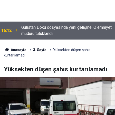
Gülistan Doku dosyasında yeni gelişme; O emniyet
16:12
müdürü tutuklandı
13:56
Diyarbakır’da arazide kadın cesedi bulundu
Anasayfa
3. Sayfa
Yüksekten düşen şahıs
kurtarılamadı
Yüksekten düşen şahıs kurtarılamadı