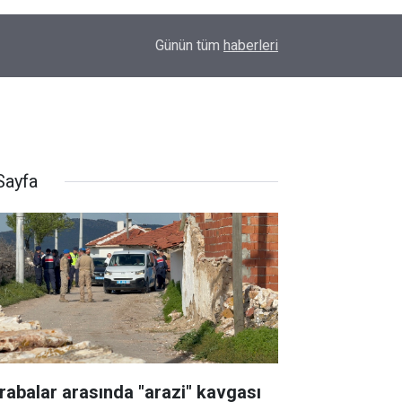
00:01
Barış Ünal yazdı; Silahlar susarsa gelecek konu
Günün tüm
haberleri
Sayfa
rabalar arasında "arazi" kavgası