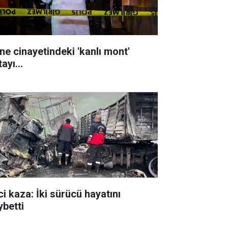
ne cinayetindeki 'kanlı mont'
tayı…
ci kaza: İki sürücü hayatını
ybetti