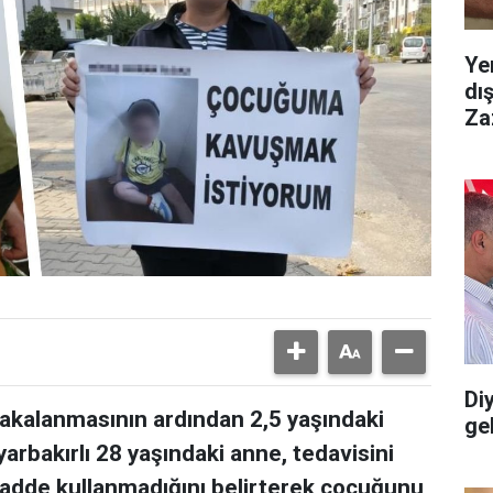
Ye
dı
Za
Diy
yakalanmasının ardından 2,5 yaşındaki
gel
arbakırlı 28 yaşındaki anne, tedavisini
adde kullanmadığını belirterek çocuğunu