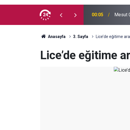
 madde kullanmıyorum, çocuklarımı verin
24
00:05
Mesut Ç
Anasayfa
3. Sayfa
Lice’de eğitime ara 
Lice’de eğitime ar