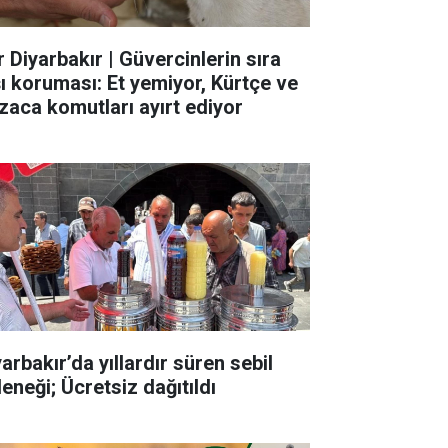
r Diyarbakır | Güvercinlerin sıra
şı koruması: Et yemiyor, Kürtçe ve
zaca komutları ayırt ediyor
arbakır’da yıllardır süren sebil
eneği; Ücretsiz dağıtıldı