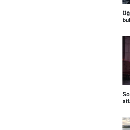
Öğ
bu
So
atl