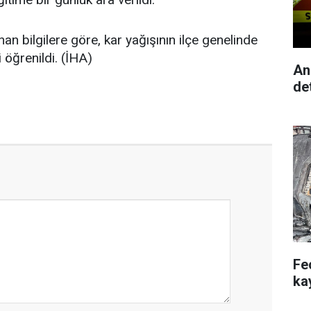
n bilgilere göre, kar yağışının ilçe genelinde
öğrenildi. (İHA)
An
de
Fe
ka