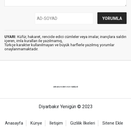
UYARI:
Küfür, hakaret, rencide edici cümleler veya imalar, inançlara saldırı
içeren, imla kuralları ile yazılmamış,
Türkçe karakter kullanılmayan ve büyük harflerle yazılmış yorumlar
onaylanmamaktadır.
ankara evden eve nakliyat
Diyarbakır Yenigün © 2023
Anasayfa
Künye
İletişim
Gizlilik İlkeleri
Sitene Ekle