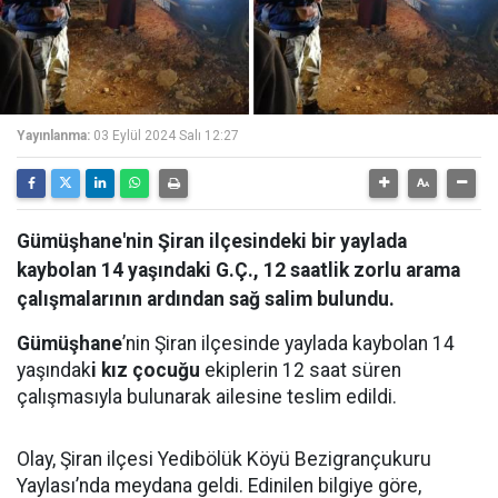
Yayınlanma:
03 Eylül 2024 Salı 12:27
Gümüşhane'nin Şiran ilçesindeki bir yaylada
kaybolan 14 yaşındaki G.Ç., 12 saatlik zorlu arama
çalışmalarının ardından sağ salim bulundu.
Gümüşhane
’nin Şiran ilçesinde yaylada kaybolan 14
yaşındak
i kız çocuğu
ekiplerin 12 saat süren
çalışmasıyla bulunarak ailesine teslim edildi.
Olay, Şiran ilçesi Yedibölük Köyü Bezigrançukuru
Yaylası’nda meydana geldi. Edinilen bilgiye göre,